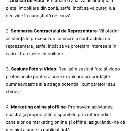
1.
Analiza de Piață
: Efectuăm o analiză amănunțită a
pieței imobiliare din zonă, astfel încât să vă puteți lua
deciziile în cunoștință de cauză.
2.
Semnarea Contractului de Reprezentare
: Vă oferim
asistență în procesul de semnare a contractului de
reprezentare, astfel încât să vă protejăm interesele în
cadrul tranzacției imobiliare.
3.
Sesiune Foto și Video
: Realizăm sesiuni foto și video
profesionale pentru a pune în valoare proprietățile
dumneavoastră și a atrage potențiali cumpărători sau
chiriași.
4.
Marketing online și offline
: Promovăm activitatea
noastră și proprietățile disponibile prin intermediul
canalelor de marketing online și offline, asigurându-ne că
mesajul ajunge la publicul țintă.