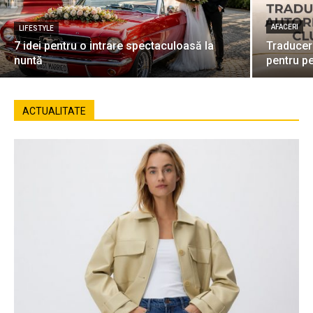
AFACERI
LIFESTYLE
7 idei pentru o intrare spectaculoasă la
Traduceri
nuntă
pentru p
ACTUALITATE