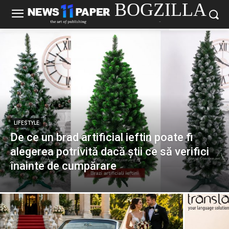
BOGZILLA
-
LIFESTYLE
De ce un brad artificial ieftin poate fi
alegerea potrivită dacă știi ce să verifici
înainte de cumpărare