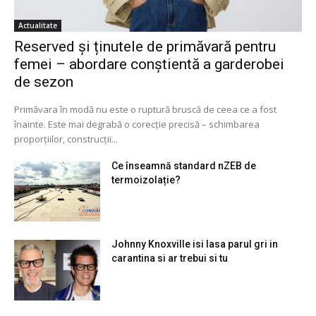
Actualitate
Reserved și ținutele de primăvară pentru
femei – abordare conștientă a garderobei
de sezon
Primăvara în modă nu este o ruptură bruscă de ceea ce a fost
înainte. Este mai degrabă o corecție precisă – schimbarea
proporțiilor, construcții...
Ce înseamnă standard nZEB de
termoizolație?
Johnny Knoxville isi lasa parul gri in
carantina si ar trebui si tu