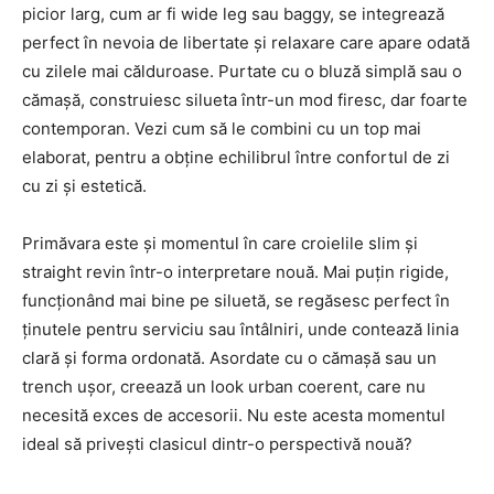
picior larg, cum ar fi wide leg sau baggy, se integrează
perfect în nevoia de libertate și relaxare care apare odată
cu zilele mai călduroase. Purtate cu o bluză simplă sau o
cămașă, construiesc silueta într-un mod firesc, dar foarte
contemporan. Vezi cum să le combini cu un top mai
elaborat, pentru a obține echilibrul între confortul de zi
cu zi și estetică.
Primăvara este și momentul în care croielile slim și
straight revin într-o interpretare nouă. Mai puțin rigide,
funcționând mai bine pe siluetă, se regăsesc perfect în
ținutele pentru serviciu sau întâlniri, unde contează linia
clară și forma ordonată. Asordate cu o cămașă sau un
trench ușor, creează un look urban coerent, care nu
necesită exces de accesorii. Nu este acesta momentul
ideal să privești clasicul dintr-o perspectivă nouă?