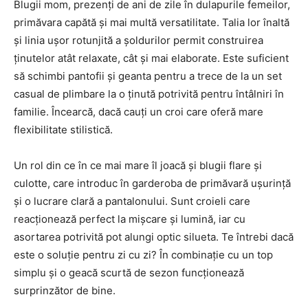
Blugii mom, prezenți de ani de zile în dulapurile femeilor,
primăvara capătă și mai multă versatilitate. Talia lor înaltă
și linia ușor rotunjită a șoldurilor permit construirea
ținutelor atât relaxate, cât și mai elaborate. Este suficient
să schimbi pantofii și geanta pentru a trece de la un set
casual de plimbare la o ținută potrivită pentru întâlniri în
familie. Încearcă, dacă cauți un croi care oferă mare
flexibilitate stilistică.
Un rol din ce în ce mai mare îl joacă și blugii flare și
culotte, care introduc în garderoba de primăvară ușurință
și o lucrare clară a pantalonului. Sunt croieli care
reacționează perfect la mișcare și lumină, iar cu
asortarea potrivită pot alungi optic silueta. Te întrebi dacă
este o soluție pentru zi cu zi? În combinație cu un top
simplu și o geacă scurtă de sezon funcționează
surprinzător de bine.