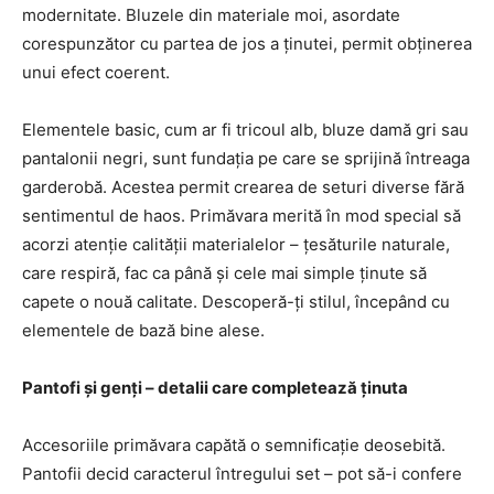
modernitate. Bluzele din materiale moi, asordate
corespunzător cu partea de jos a ținutei, permit obținerea
unui efect coerent.
Elementele basic, cum ar fi tricoul alb, bluze damă gri sau
pantalonii negri, sunt fundația pe care se sprijină întreaga
garderobă. Acestea permit crearea de seturi diverse fără
sentimentul de haos. Primăvara merită în mod special să
acorzi atenție calității materialelor – țesăturile naturale,
care respiră, fac ca până și cele mai simple ținute să
capete o nouă calitate. Descoperă-ți stilul, începând cu
elementele de bază bine alese.
Pantofi și genți – detalii care completează ținuta
Accesoriile primăvara capătă o semnificație deosebită.
Pantofii decid caracterul întregului set – pot să-i confere