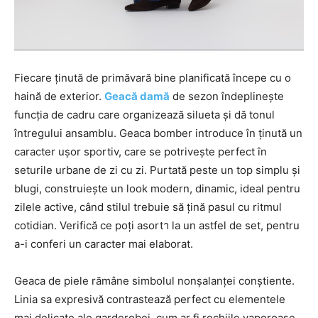
Fiecare ținută de primăvară bine planificată începe cu o
haină de exterior.
Geacă damă
de sezon îndeplinește
funcția de cadru care organizează silueta și dă tonul
întregului ansamblu. Geaca bomber introduce în ținută un
caracter ușor sportiv, care se potrivește perfect în
seturile urbane de zi cu zi. Purtată peste un top simplu și
blugi, construiește un look modern, dinamic, ideal pentru
zilele active, când stilul trebuie să țină pasul cu ritmul
cotidian. Verifică ce poți asortา la un astfel de set, pentru
a-i conferi un caracter mai elaborat.
Geaca de piele rămâne simbolul nonșalanței conștiente.
Linia sa expresivă contrastează perfect cu elementele
mai delicate ale garderobei, cum ar fi rochiile vaporoase