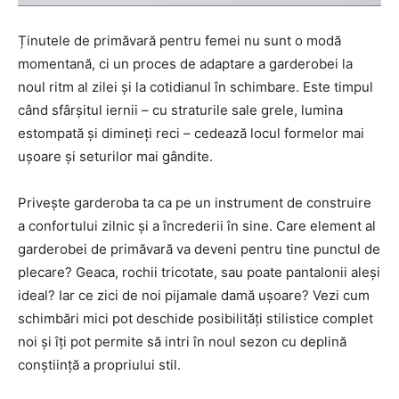
Ținutele de primăvară pentru femei nu sunt o modă
momentană, ci un proces de adaptare a garderobei la
noul ritm al zilei și la cotidianul în schimbare. Este timpul
când sfârșitul iernii – cu straturile sale grele, lumina
estompată și dimineți reci – cedează locul formelor mai
ușoare și seturilor mai gândite.
Privește garderoba ta ca pe un instrument de construire
a confortului zilnic și a încrederii în sine. Care element al
garderobei de primăvară va deveni pentru tine punctul de
plecare? Geaca, rochii tricotate, sau poate pantalonii aleși
ideal? Iar ce zici de noi pijamale damă ușoare? Vezi cum
schimbări mici pot deschide posibilități stilistice complet
noi și îți pot permite să intri în noul sezon cu deplină
conștiință a propriului stil.