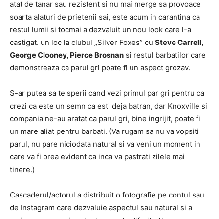
atat de tanar sau rezistent si nu mai merge sa provoace
soarta alaturi de prietenii sai, este acum in carantina ca
restul lumii si tocmai a dezvaluit un nou look care l-a
castigat. un loc la clubul „Silver Foxes” cu
Steve Carrell,
George Clooney, Pierce Brosnan
si restul barbatilor care
demonstreaza ca parul gri poate fi un aspect grozav.
S-ar putea sa te sperii cand vezi primul par gri pentru ca
crezi ca este un semn ca esti deja batran, dar Knoxville si
compania ne-au aratat ca parul gri, bine ingrijit, poate fi
un mare aliat pentru barbati.
(Va rugam sa nu va vopsiti
parul, nu pare niciodata natural si va veni un moment in
care va fi prea evident ca inca va pastrati zilele mai
tinere.)
Cascaderul/actorul a distribuit o fotografie pe contul sau
de Instagram care dezvaluie aspectul sau natural si a