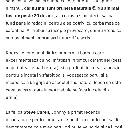
scris ca nu va mai pretinde ca este diferit.
„Nu spune
nimanui, dar
nu mai sunt bruneta naturala 😉 Nu am mai
fost de peste 20 de ani
, asa ca astazi am decis sa ma
tund pana la radacini pentru a se potrivi cu barba mea de
carantina.
Ar trebui sa incep o provocare, dar nu vreau sa
sun pe nimeni.
Imbratisari tuturor!”
a scris.
Knoxville este unul dintre numerosii barbati care
experimenteaza cu noi infatisari in timpul carantinei (desi
majoritatea se barbieresc), si a profitat de aceasta ocazie
pentru a inceta in sfarsit sa-si vopseasca parul si a
incepe sa aiba grija de aspectul sau natural (ceea ce este
ceva pe care toata lumea trebuie sa faca in cele din
urma).
La fel ca
Steve Carell,
Johnny a primit recenzii
incantatoare pentru noul sau aspect, care ar trebui sa iti
demonstreze ca a avea parul gri nu te va ucide si ca il poti