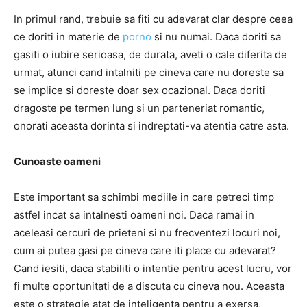
In primul rand, trebuie sa fiti cu adevarat clar despre ceea
ce doriti in materie de
porno
si nu numai. Daca doriti sa
gasiti o iubire serioasa, de durata, aveti o cale diferita de
urmat, atunci cand intalniti pe cineva care nu doreste sa
se implice si doreste doar sex ocazional. Daca doriti
dragoste pe termen lung si un parteneriat romantic,
onorati aceasta dorinta si indreptati-va atentia catre asta.
Cunoaste oameni
Este important sa schimbi mediile in care petreci timp
astfel incat sa intalnesti oameni noi. Daca ramai in
aceleasi cercuri de prieteni si nu frecventezi locuri noi,
cum ai putea gasi pe cineva care iti place cu adevarat?
Cand iesiti, daca stabiliti o intentie pentru acest lucru, vor
fi multe oportunitati de a discuta cu cineva nou. Aceasta
este o strategie atat de inteligenta pentru a exersa,